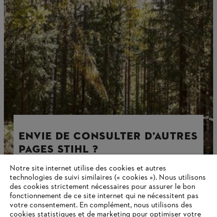
ENVIE DE CONSULTER D’AUTRES
PAGES STIHL ?
Notre site internet utilise des cookies et autres
technologies de suivi similaires (« cookies »). Nous utilisons
des cookies strictement nécessaires pour assurer le bon
fonctionnement de ce site internet qui ne nécessitent pas
Erreur 404. Malgré les efforts de STIHL, cette page est
introuvable. Vous trouverez sur notre page d’accueil un
votre consentement. En complément, nous utilisons des
aperçu de tous les contenus actuels du site Web STIHL –
cookies statistiques et de marketing pour optimiser votre