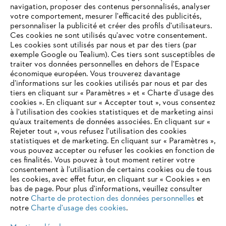
elle est accessible d’un simple clic !
navigation, proposer des contenus personnalisés, analyser
votre comportement, mesurer l'efficacité des publicités,
Vers la page d’accueil
personnaliser la publicité et créer des profils d'utilisateurs.
Ces cookies ne sont utilisés qu'avec votre consentement.
Vers les offres d’emploi
Les cookies sont utilisés par nous et par des tiers (par
exemple Google ou Tealium). Ces tiers sont susceptibles de
traiter vos données personnelles en dehors de l'Espace
économique européen. Vous trouverez davantage
d’informations sur les cookies utilisés par nous et par des
tiers en cliquant sur « Paramètres » et « Charte d’usage des
cookies ». En cliquant sur « Accepter tout », vous consentez
Informations pour les fournisseurs
à l'utilisation des cookies statistiques et de marketing ainsi
Produits
qu’aux traitements de données associées. En cliquant sur «
Contact
Rejeter tout », vous refusez l'utilisation des cookies
Carrière
statistiques et de marketing. En cliquant sur « Paramètres »,
Système d'alerte
vous pouvez accepter ou refuser les cookies en fonction de
ces finalités. Vous pouvez à tout moment retirer votre
consentement à l'utilisation de certains cookies ou de tous
les cookies, avec effet futur, en cliquant sur « Cookies » en
bas de page. Pour plus d'informations, veuillez consulter
notre
Charte de protection des données personnelles
et
notre
Charte d'usage des cookies
.